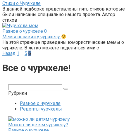
Стихи о Чурчхеле
В данной подборке представлены пять стихов которые
были написаны специально нашего проекта. Автор
стихов
Разное о чурчхеле
0
Мем я ненавижу чурчхелу
На этой странице приведены юмористические мемы о
чурчхеле. В легко можете поделиться ими с
Пагинация
Назад
1
…
5
6
записей
Все о чурчхеле!
Поиск:
Рубрики
Разное о чурчхеле
Рецепты чурчхелы
Можно ли детям чурчхелу?
Разное о чурчхеле