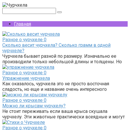
Перейти
к
Поиск:
контенту
Главная
Разное о чурчхеле
0
Сколько весит чурчхела? Сколько грамм в одной
чурчхеле?
Чурчхела бывает разной по размеру. Изначально ее
производили только небольшой длины и толщены. Но
Разное о чурчхеле
0
Упражнение чурчхела
Как оказалось, чурчхела это не просто восточная
сладость, но еще и название очень интересного
Разное о чурчхеле
0
Можно ли крысам чурчхелу?
Не стоит переживать если ваша крыса скушала
чурчхелу. Эти животные практически всеядные и могут
Разное о чурчхеле
0