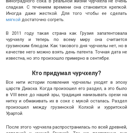
виноградного сока. В реальной жизни чурчхела не очень
сладкая. С течением времени она становится крепкой.
Иногда даже жесткой. Для того чтобы ее сделать
мягкой
достаточно согреть.
В 2011 году такая страна как Грузия запатентовала
чурчхелу и теперь по всему миру она считается
грузинским блюдом. Как такового дня чурчхелы нет, но в
качестве него можно взять день патента. Точная дата не
известна, но это произошло примерно в сентябре.
Кто придумал чурчхелу?
Все нити истории появления чурчхелы уходят в эпоху
царств Диаоха. Когда произошел его раздел, а это было
в VIII веке до нашей эры, традиция нанизывать орехи на
нитку и обмакивать их в соке с мукой осталась. Раздел
произошел между грузинской Колхой и хурритской
Урартой.
После этого чурчхела распространилась по всей древней,