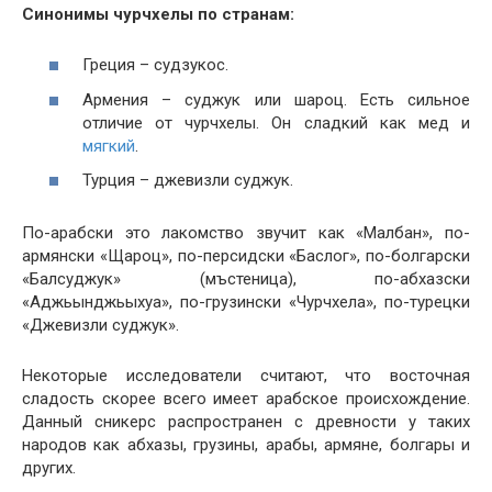
Синонимы чурчхелы по странам:
Греция – судзукос.
Армения – суджук или шароц. Есть сильное
отличие от чурчхелы. Он сладкий как мед и
мягкий
.
Турция – джевизли суджук.
По-арабски это лакомство звучит как «Малбан», по-
армянски «Щароц», по-персидски «Баслог», по-болгарски
«Балсуджук» (мъстеница), по-абхазски
«Аджьынджьыхуа», по-грузински «Чурчхела», по-турецки
«Джевизли суджук».
Некоторые исследователи считают, что восточная
сладость скорее всего имеет арабское происхождение.
Данный сникерс распространен с древности у таких
народов как абхазы, грузины, арабы, армяне, болгары и
других.