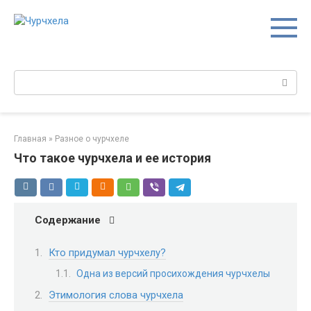
Перейти
к
контенту
Поиск:
Главная
»
Разное о чурчхеле
Что такое чурчхела и ее история
Содержание
Кто придумал чурчхелу?
Одна из версий просихождения чурчхелы
Этимология слова чурчхела