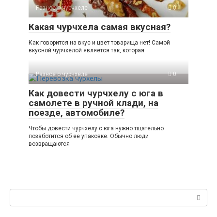
Разное о чурчхеле
0
Какая чурчхела самая вкусная?
Как говорится на вкус и цвет товарища нет! Самой
вкусной чурчхелой является так, которая
Разное о чурчхеле
0
Как довести чурчхелу с юга в
самолете в ручной клади, на
поезде, автомобиле?
Чтобы довести чурчхелу с юга нужно тщательно
позаботится об ее упаковке. Обычно люди
возвращаются
Поиск: