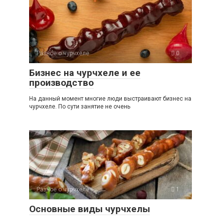
Разное о чурчхеле
0
Бизнес на чурчхеле и ее
производство
На данный момент многие люди выстраивают бизнес на
чурчхеле. По сути занятие не очень
Разное о чурчхеле
1
Основные виды чурчхелы