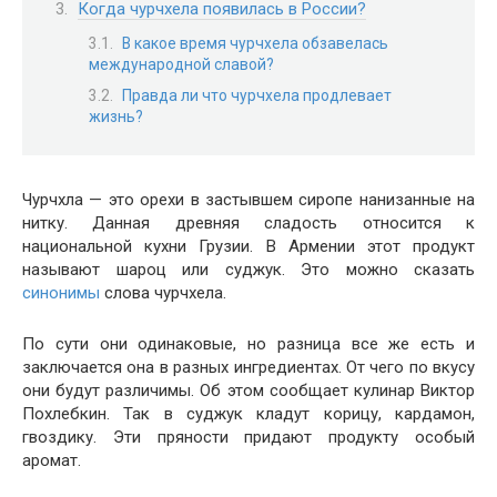
Когда чурчхела появилась в России?
В какое время чурчхела обзавелась
международной славой?
Правда ли что чурчхела продлевает
жизнь?
Чурчхла — это орехи в застывшем сиропе нанизанные на
нитку. Данная древняя сладость относится к
национальной кухни Грузии. В Армении этот продукт
называют шароц или суджук. Это можно сказать
синонимы
слова чурчхела.
По сути они одинаковые, но разница все же есть и
заключается она в разных ингредиентах. От чего по вкусу
они будут различимы. Об этом сообщает кулинар Виктор
Похлебкин. Так в суджук кладут корицу, кардамон,
гвоздику. Эти пряности придают продукту особый
аромат.