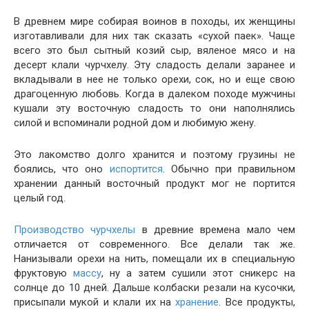
В древнем мире собирая воинов в походы, их женщины
изготавливали для них так сказать «сухой паек». Чаще
всего это был сытный козий сыр, вяленое мясо и на
десерт клали чурчхелу. Эту сладость делали заранее и
вкладывали в нее не только орехи, сок, но и еще свою
драгоценную любовь. Когда в далеком походе мужчины
кушали эту восточную сладость то они наполнялись
силой и вспоминали родной дом и любимую жену.
Это лакомство долго хранится и поэтому грузины не
боялись, что оно
испортится
. Обычно при правильном
хранении данный восточный продукт мог не портится
целый год.
Производство чурчхелы
в древние времена мало чем
отличается от современного. Все делали так же.
Нанизывали орехи на нить, помещали их в специальную
фруктовую
массу
, ну а затем сушили этот сникерс на
солнце до 10 дней. Дальше колбаски резали на кусочки,
присыпали мукой и клали их на
хранение
. Все продукты,